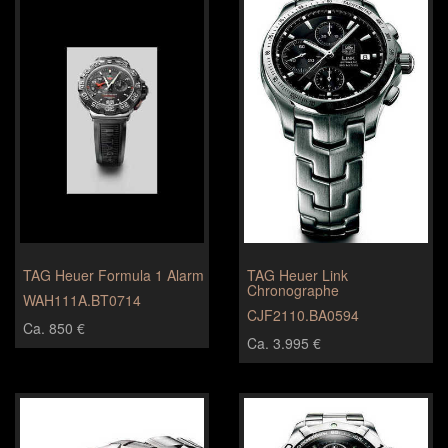
TAG Heuer Formula 1 Alarm
TAG Heuer Link
Chronographe
WAH111A.BT0714
CJF2110.BA0594
Ca. 850 €
Ca. 3.995 €