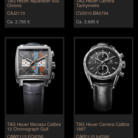
TAG Heuer Aquaracer 500
TAG Heuer Carrera
Chrono
Tachymetre
CAJ2110
CV2010.BA0794
Ca. 3.750 €
Ca. 3.995 €
TAG Heuer Monaco Calibre
TAG Heuer Carrera Calibre
12 Chronograph Gulf
1887
CAW2113.FC6250
CAR2110.fc6266