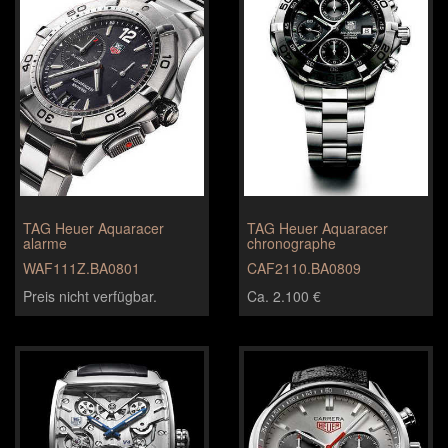
TAG Heuer Aquaracer
TAG Heuer Aquaracer
alarme
chronographe
WAF111Z.BA0801
CAF2110.BA0809
Preis nicht verfügbar.
Ca. 2.100 €