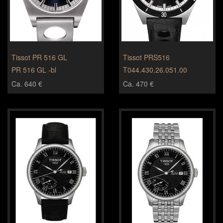
Tissot PR 516 GL
Tissot PRS516
PR 516 GL -bl
T044.430.26.051.00
Ca. 640 €
Ca. 470 €