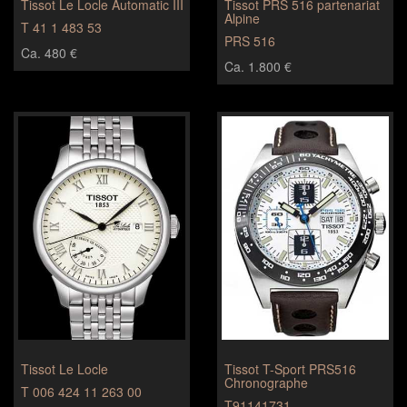
Tissot Le Locle Automatic III
Tissot PRS 516 partenariat
Alpine
T 41 1 483 53
PRS 516
Ca. 480 €
Ca. 1.800 €
Tissot Le Locle
Tissot T-Sport PRS516
Chronographe
T 006 424 11 263 00
T91141731