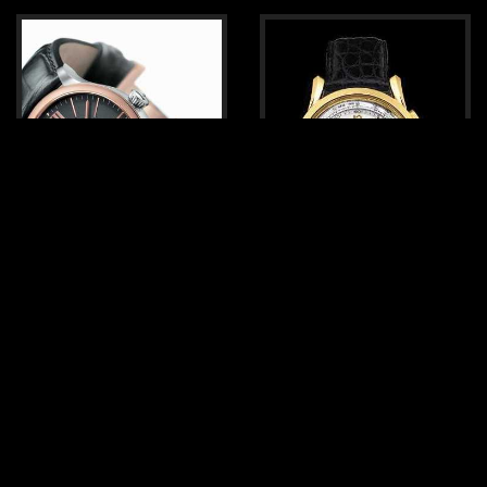
Tissot Classic Automatique
Tissot Heritage 150 VI
T71 3 439 31
Ca. 1.420 €
Preis nicht verfügbar.