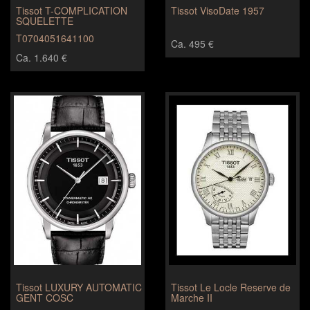
Tissot T-COMPLICATION
Tissot VisoDate 1957
SQUELETTE
T0704051641100
Ca. 495 €
Ca. 1.640 €
Tissot LUXURY AUTOMATIC
Tissot Le Locle Reserve de
GENT COSC
Marche II