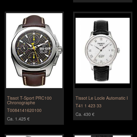
Tissot T-Sport PRC100
Tissot Le Locle Automatic I
Chronographe
T41 1 423 33
T0084141620100
Ca. 430 €
Ca. 1.425 €