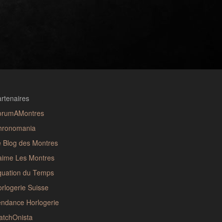
rtenaires
orumAMontres
hronomania
 Blog des Montres
aime Les Montres
quation du Temps
rlogerie Suisse
ndance Horlogerie
atchOnista