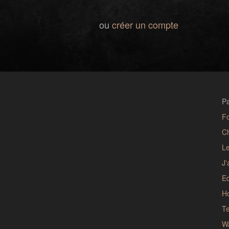
ou
créer un compte
Pa
F
C
Le
J'
E
Ho
Te
W