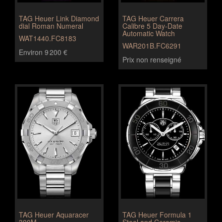
TAG Heuer Link Diamond
TAG Heuer Carrera
dial Roman Numeral
Calibre 5 Day-Date
Automatic Watch
WAT1440.FC8183
WAR201B.FC6291
Environ 9 200 €
Prix non renseigné
TAG Heuer Aquaracer
TAG Heuer Formula 1
300M
Steel and Ceramic