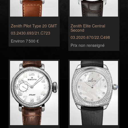
Zenith Pilot Type 20 GMT
Zenith Elite Central
Second
03.2430.693/21.C723
03.2020.670/22.C498
Environ 7 500 €
Prix non renseigné