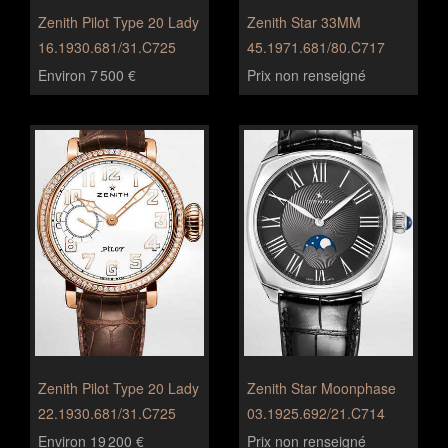
Zenith Pilot Type 20 Lady
Zenith Star 33MM
16.1930.681/31.C725
45.1971.681/80.C717
Environ 7 500 €
Prix non renseigné
Zenith Pilot Type 20 Lady
Zenith Star Moonphase
22.1930.681/31.C725
03.1925.692/21.C714
Environ 19 200 €
Prix non renseigné