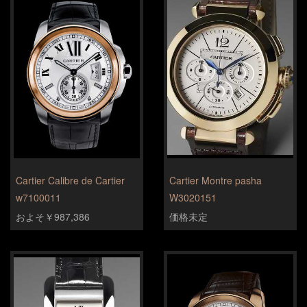
Cartier Calibre de Cartier
Cartier Montre pasha
w7100011
W3020151
およそ￥987,386
価格未定