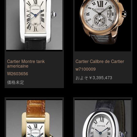
Cartier Montre tank
Cartier Calibre de Cartier
americaine
w7100009
W2603656
およそ￥3,395,473
価格未定