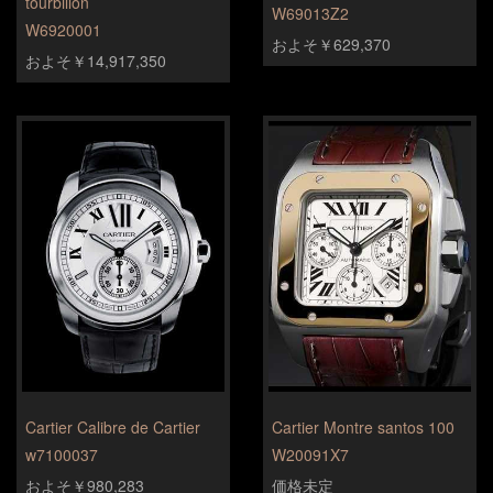
tourbillon
W69013Z2
W6920001
およそ￥629,370
およそ￥14,917,350
Cartier Calibre de Cartier
Cartier Montre santos 100
w7100037
W20091X7
およそ￥980,283
価格未定