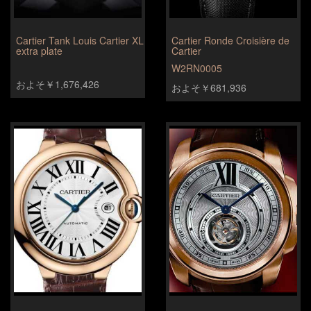
Cartier Tank Louis Cartier XL
Cartier Ronde Croisière de
extra plate
Cartier
W2RN0005
およそ￥1,676,426
およそ￥681,936