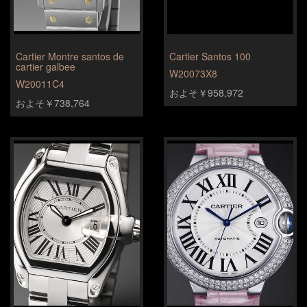
Cartier Montre santos de
Cartier Santos 100
cartier galbee
W20073X8
W20011C4
およそ￥958,972
およそ￥738,764