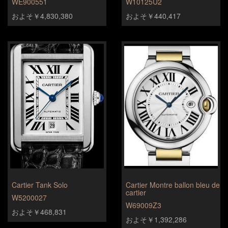
WE900551
W10125U2
およそ￥4,830,380
およそ￥440,417
Cartier Tank Solo
Cartier Montre ballon bleu de
cartier
W5200027
W69009Z3
およそ￥468,831
およそ￥1,392,286