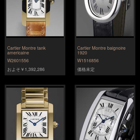
Cartier Montre tank
Cartier Montre baignoire
americaine
1920
W2601556
W1516856
およそ￥1,392,286
価格未定