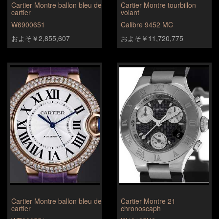
Cartier Montre ballon bleu de
Cartier Montre tourbillon
cartier
volant
W6900651
Calibre 9452 MC
およそ￥2,855,607
およそ￥11,720,775
Cartier Montre ballon bleu de
Cartier Montre 21
cartier
chronoscaph