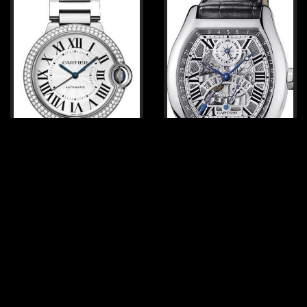
Cartier Montre ballon bleu de
Cartier Montre tortue
cartier
quantieme perpetuel
WE9006Z3
Calibre 9422 MC
およそ￥7,458,675
およそ￥5,455,488