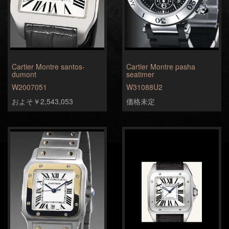
Cartier Montre santos-
Cartier Montre pasha
dumont
seatimer
W2007051
W31088U2
およそ￥2,543,053
価格未定