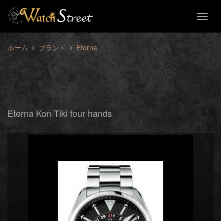
Toggl
naviga
ホーム
ブランド
Eterna
Eterna Kon Tiki four hands