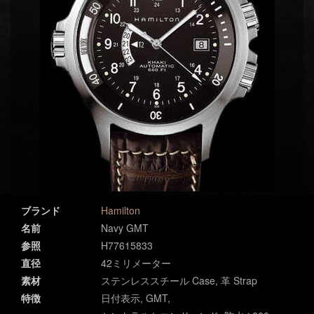
ブランド
Hamilton
名前
Navy GMT
参照
H77615833
直径
42ミリメーター
素材
ステンレススチール Case, 革 Strap
特徴
日付表示, GMT,