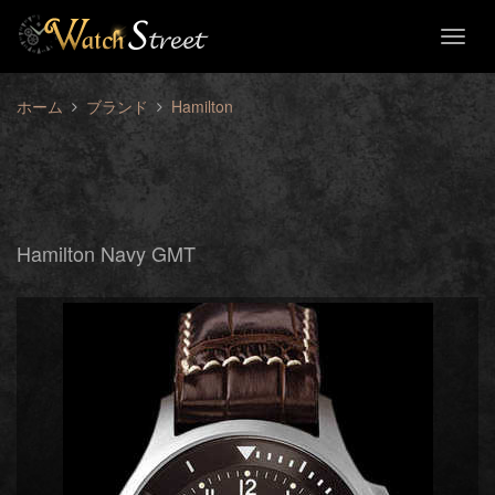
Toggl
naviga
ホーム
ブランド
Hamilton
Hamilton Navy GMT