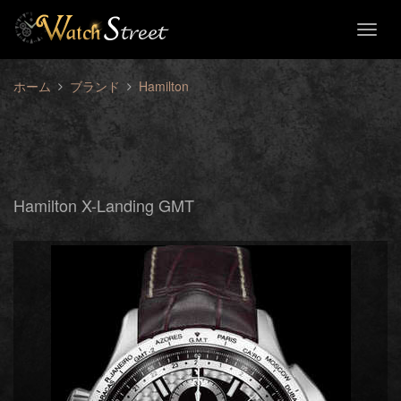
Toggl
naviga
ホーム
ブランド
Hamilton
Hamilton X-Landing GMT