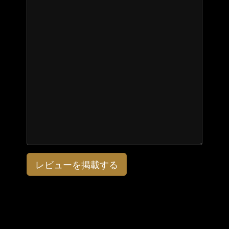
レビューを掲載する