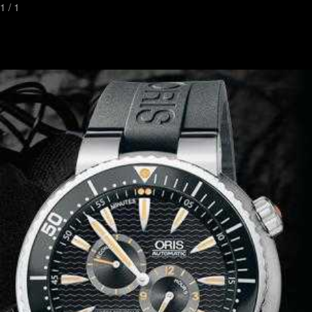
1
/
1
Toggl
naviga
ウォッチストリートは高級腕時計を探すには最適な場所です。
実際の腕時計オーナによるレビューと写真を掲載した
高度な腕時計検索サイト
連絡先
パートナー