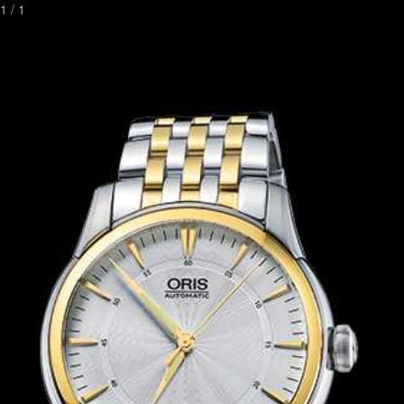
1
/
1
Toggl
naviga
ウォッチストリートは高級腕時計を探すには最適な場所です。
実際の腕時計オーナによるレビューと写真を掲載した
高度な腕時計検索サイト
連絡先
パートナー