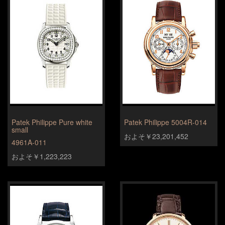
Patek Philippe Pure white
Patek Philippe 5004R-014
small
およそ￥23,201,452
4961A-011
およそ￥1,223,223