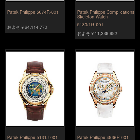
Patek Philippe 5074R-001
Patek Philippe Complications
Skeleton Watch
5180/1G-001
およそ￥64,114,770
およそ￥11,288,882
Patek Philippe 5131J-001
Patek Philippe 4936R-001