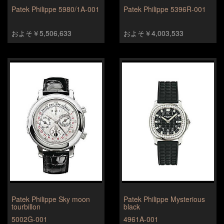
Patek Philippe 5980/1A-001
Patek Philippe 5396R-001
およそ￥5,506,633
およそ￥4,003,533
Patek Philippe Sky moon
Patek Philippe Mysterious
tourbillon
black
5002G-001
4961A-001