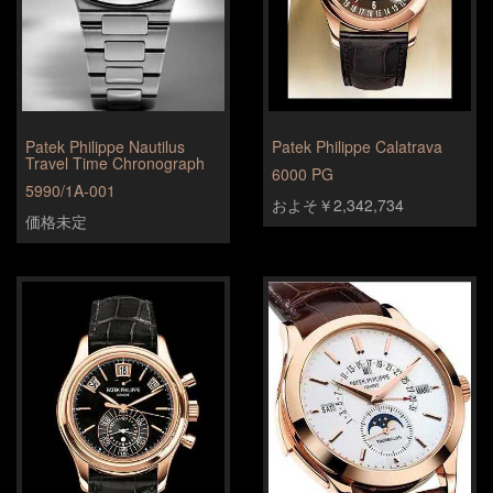
Patek Philippe Nautilus
Patek Philippe Calatrava
Travel Time Chronograph
6000 PG
5990/1A-001
およそ￥2,342,734
価格未定