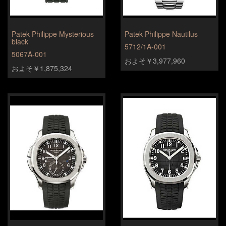
Patek Philippe Mysterious
Patek Philippe Nautilus
black
5712/1A-001
5067A-001
およそ￥3,977,960
およそ￥1,875,324