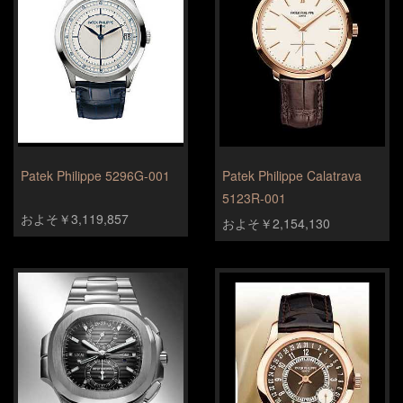
Patek Philippe 5296G-001
Patek Philippe Calatrava
5123R-001
およそ￥3,119,857
およそ￥2,154,130