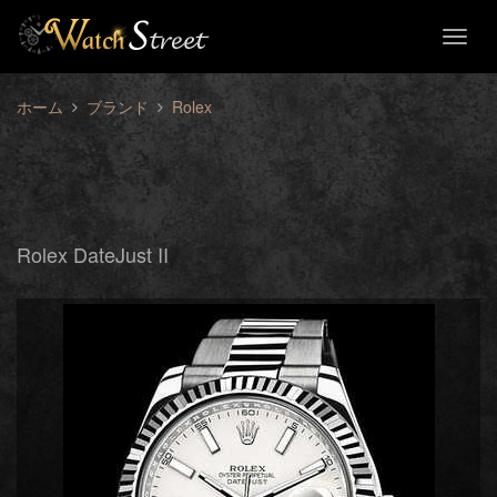
Toggl
naviga
ホーム
ブランド
Rolex
Rolex DateJust II