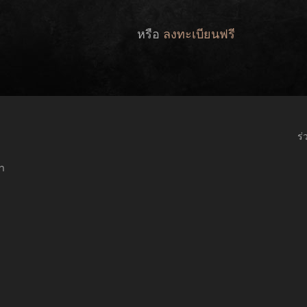
หรือ
ลงทะเบียนฟรี
ร่
กา