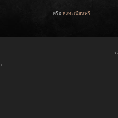
หรือ
ลงทะเบียนฟรี
ร่
กา