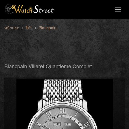
Toggl
naviga
หน้าแรก
ยี่ห้อ
Blancpain
Blancpain Villeret Quantième Complet