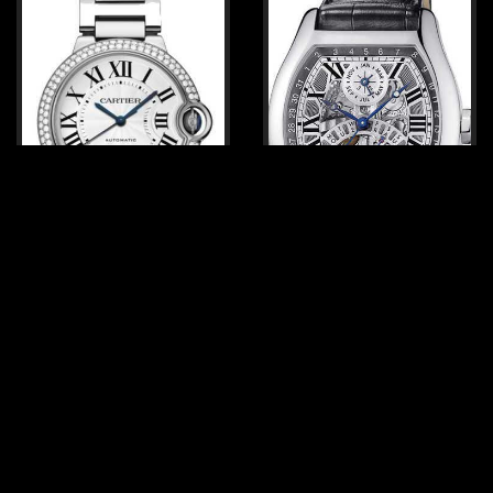
Cartier Montre ballon bleu de
Cartier Montre tortue
cartier
quantieme perpetuel
WE9006Z3
Calibre 9422 MC
เกี่ยวกับ US$72,712
เกี่ยวกับ US$53,184