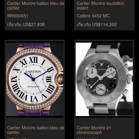
Cartier Montre ballon bleu de
Cartier Montre tourbillon
cartier
volant
W6900651
Calibre 9452 MC
เกี่ยวกับ US$27,838
เกี่ยวกับ US$114,262
Cartier Montre ballon bleu de
Cartier Montre 21
cartier
chronoscaph