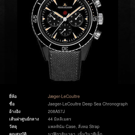
ยี่ห้อ
Jæger-LeCoultre
ชื่อ
Jaeger-LeCoultre Deep Sea Chronograph
อ้างอิง
208A57J
เส้นผ่าศูนย์กลาง
44 มิลลิเมตร
วัสดุ
แพลทินัม Case, สิ่งทอ Strap
คุณสมบัติ
นาฬิกาจับเวลา, เข็มวินาทีเล็ก,