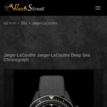
Toggl
naviga
หน้าแรก
ยี่ห้อ
Jæger-LeCoultre
Jæger-LeCoultre Jaeger-LeCoultre Deep Sea
Chronograph