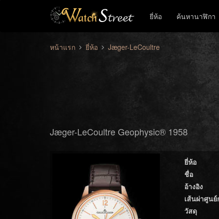
ยี่ห้อ
ค้นหานาฬิกา
หน้าแรก
ยี่ห้อ
Jæger-LeCoultre
Jæger-LeCoultre Geophysic® 1958
ยี่ห้อ
ชื่อ
อ้างอิง
เส้นผ่าศูนย
วัสดุ