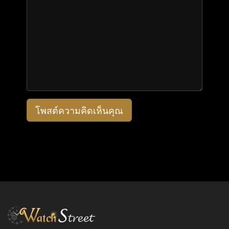
โพสต์ความคิดเห็นคุณ