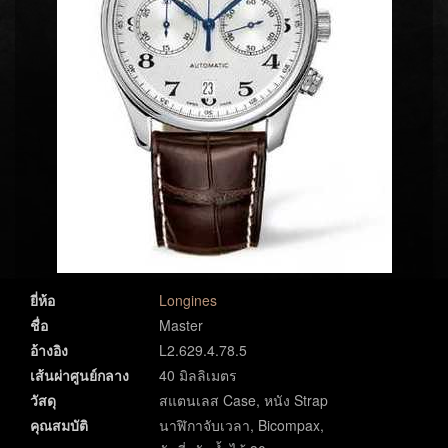
ยี่ห้อ
Longines
ชื่อ
Master
อ้างอิง
L2.629.4.78.5
เส้นผ่าศูนย์กลาง
40 มิลลิเมตร
วัสดุ
สแตนเลส Case, หนัง Strap
คุณสมบัติ
นาฬิกาจับเวลา, Bicompax,