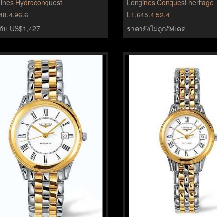
ines Hydroconquest
Longines Conquest heritage
48.4.96.6
L1.645.4.52.4
ยวกับ US$1,427
ราคายังไม่ถูกอัฟเดด