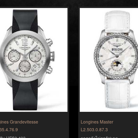
ines Grandevitesse
Longines Master
35.4.76.9
L2.503.0.87.3
ยวกับ US$2,493
ราคายังไม่ถูกอัฟเดด