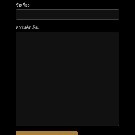
ชื่อเรื่อง
ความคิดเห็น