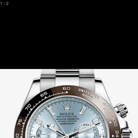
1
/
2
Toggl
naviga
Watchstreetเป็นเวปไซต์ที่ดีที่สุดที่คุณสามารถค้นหานาฬิกาหรูและมี
ระดับ
ที่ทันสมัยที่สุดในด้านการค้นหานาฬิกา
พร้อมกับความคิดเห็นและภาพถ่ายจากเจ้าของนาฬิกา
ติดต่อเรา