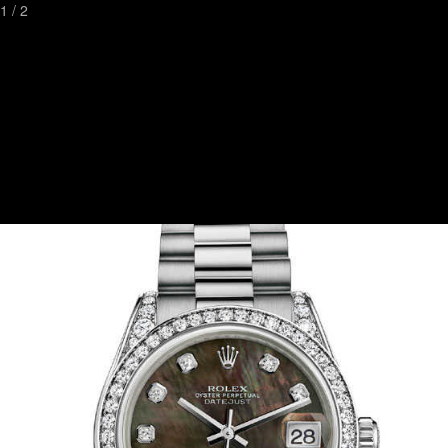
1
/
2
Toggl
naviga
Watchstreetเป็นเวปไซต์ที่ดีที่สุดที่คุณสามารถค้นหานาฬิกาหรูและมี
ระดับ
ที่ทันสมัยที่สุดในด้านการค้นหานาฬิกา
พร้อมกับความคิดเห็นและภาพถ่ายจากเจ้าของนาฬิกา
ติดต่อเรา