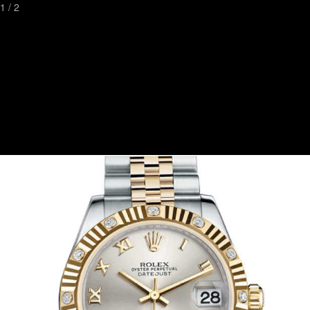
1
/
2
Toggl
naviga
Watchstreetเป็นเวปไซต์ที่ดีที่สุดที่คุณสามารถค้นหานาฬิกาหรูและมี
ระดับ
ที่ทันสมัยที่สุดในด้านการค้นหานาฬิกา
พร้อมกับความคิดเห็นและภาพถ่ายจากเจ้าของนาฬิกา
ติดต่อเรา