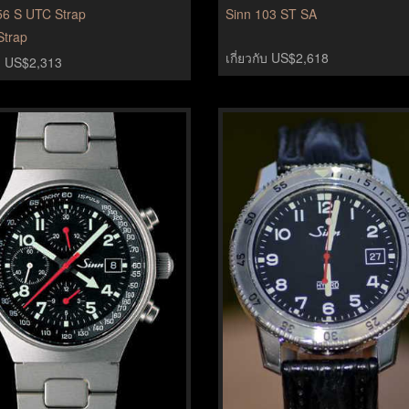
56 S UTC Strap
Sinn 103 ST SA
Strap
เกี่ยวกับ US$2,618
ับ US$2,313