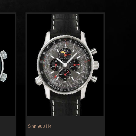
Sinn 903 H4