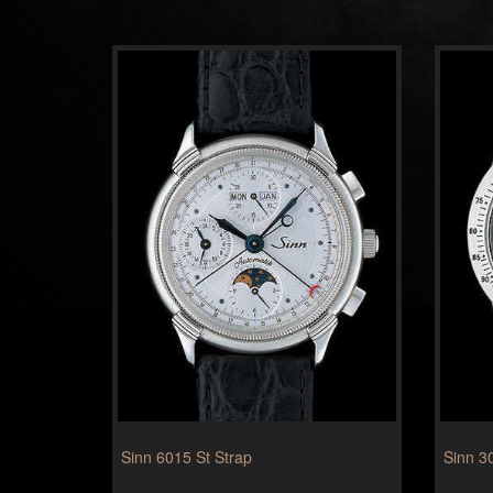
Sinn 6015 St Strap
Sinn 3