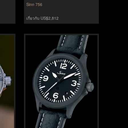
Sinn 756
เกี่ยวกับ US$2,812