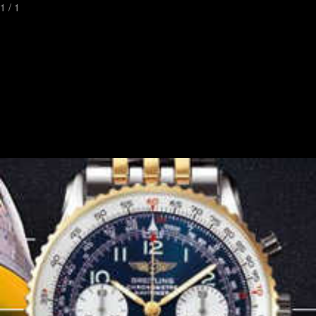
1
/
1
Toggl
naviga
Watchstreet是最棒的寻找奢侈手表的地方
最潮流独特的腕表搜索及评论和图片所有者
联系我们
合作伙伴