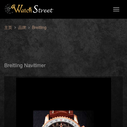
Toggl
naviga
主页
品牌
Breitling
Breitling Navitimer