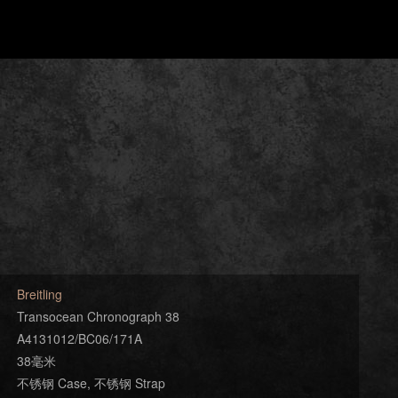
Breitling
Transocean Chronograph 38
A4131012/BC06/171A
38毫米
不锈钢 Case, 不锈钢 Strap