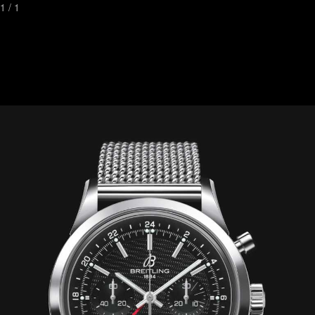
1
/
1
Toggl
naviga
Watchstreet是最棒的寻找奢侈手表的地方
最潮流独特的腕表搜索及评论和图片所有者
联系我们
合作伙伴