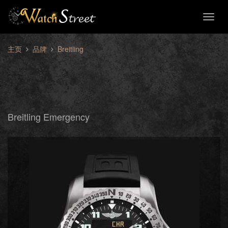
Toggl
naviga
主页
品牌
Breitling
Breitling Emergency