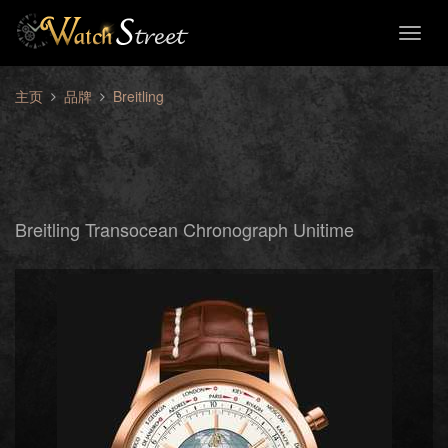
Toggl
naviga
主页
品牌
Breitling
Breitling Transocean Chronograph Unitime