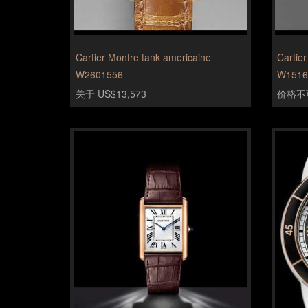
Cartier Montre tank americaine
Cartie
W2601556
W1516
关于 US$13,573
价格不