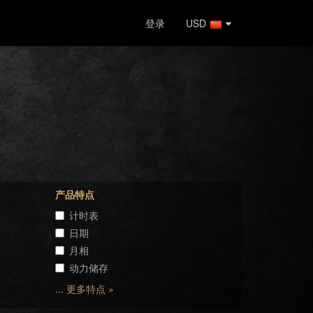
登录
USD
产品特点
计时表
日期
月相
动力储存
... 更多特点 »