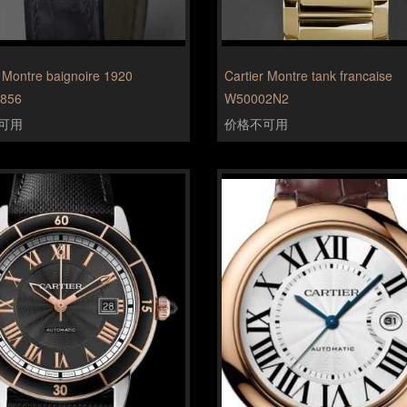
r Montre baignoire 1920
Cartier Montre tank francaise
856
W50002N2
可用
价格不可用