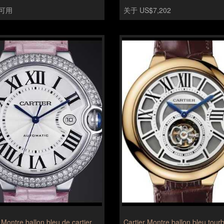
可用
关于 US$7,202
 Montre ballon bleu de cartier
Cartier Montre ballon bleu tourb