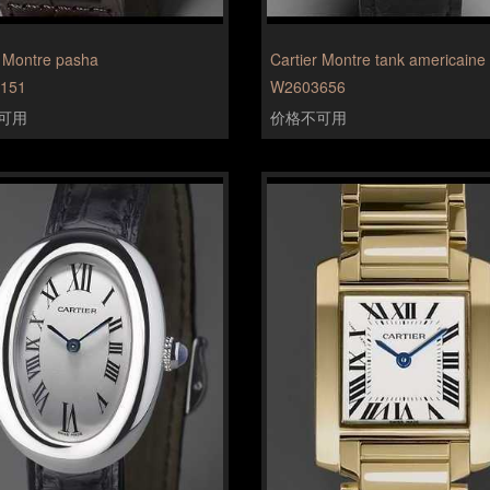
r Montre pasha
Cartier Montre tank americaine
151
W2603656
可用
价格不可用