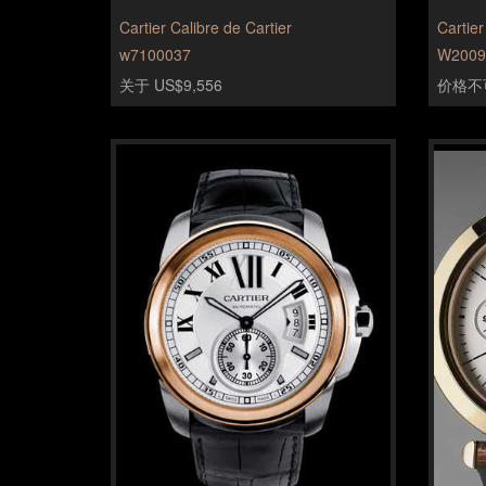
Cartier Calibre de Cartier
Cartie
w7100037
W2009
关于 US$9,556
价格不