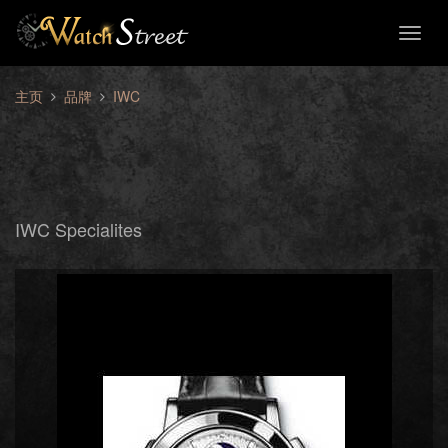
Toggl
naviga
主页
品牌
IWC
IWC Specialites