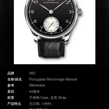
品牌
IWC
名称/姓名
Portugaise Remontage Manuel
参考
IW545404
直径
44毫米
材质
不锈钢 Case, 皮质 Strap
产品特点
无日期, 小秒针,