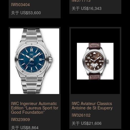
IW371713
IW503404
关于 US$16,343
关于 US$53,600
IWC Ingenieur Automatic
IWC Aviateur Classics
Edition “Laureus Sport for
Antoine de St Exupery
Good Foundation”
IW326102
IW323909
关于 US$21,606
关于 US$8,864