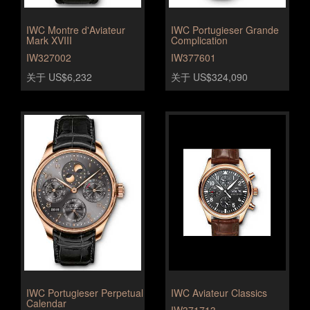
IWC Montre d'Aviateur
IWC Portugieser Grande
Mark XVIII
Complication
IW327002
IW377601
关于 US$6,232
关于 US$324,090
IWC Portugieser Perpetual
IWC Aviateur Classics
Calendar