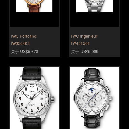
IWC Portofino
IWC Ingenieur
IW356403
IW451501
关于 US$5,678
关于 US$5,069