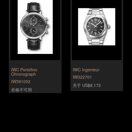
IWC Portofino
IWC Ingenieur
Chronograph
IW322701
IW391002
关于 US$8,172
价格不可用