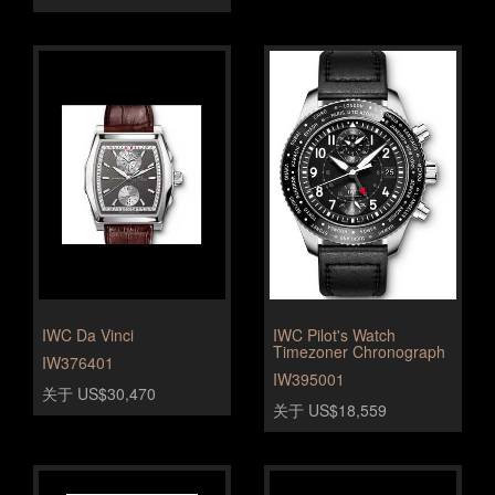
IWC Da Vinci
IWC Pilot's Watch
Timezoner Chronograph
IW376401
IW395001
关于 US$30,470
关于 US$18,559