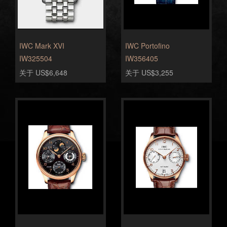
IWC Mark XVI
IWC Portofino
IW325504
IW356405
关于 US$6,648
关于 US$3,255