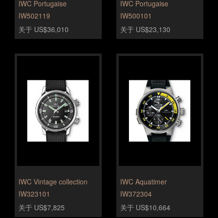
IWC Portugaise
IWC Portugaise
IW502119
IW500101
关于 US$36,010
关于 US$23,130
IWC Vintage collection
IWC Aquatimer
IW323101
IW372304
关于 US$7,825
关于 US$10,664