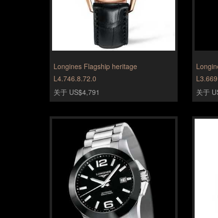
Longines Flagship heritage
Longin
L4.746.8.72.0
L3.669
关于 US$4,791
关于 US