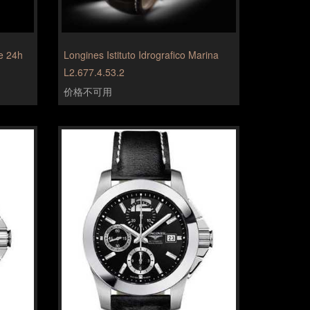
e 24h
Longines Istituto Idrografico Marina
L2.677.4.53.2
价格不可用