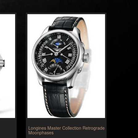
Longines Master Collection Retrograde
Moonphases