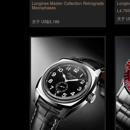
Longines Master Collection Retrograde
Longin
Moonphases
L4.795
关于 US
关于 US$3,186