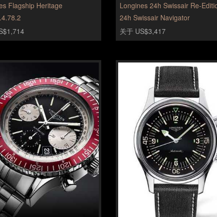
es Flagship Heritage
Longines 24h Swissair Re-Editi
.4.78.2
24h Swissair Navigator
$1,714
关于 US$3,417