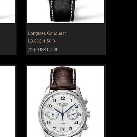
Longines Conquest
L3.662.4.56.0
关于 US$1,759