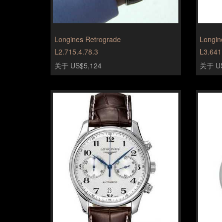
Longines Retrograde
Longin
L2.715.4.78.3
L3.641
关于 US$5,124
关于 US