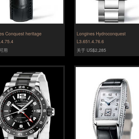
es Conquest heritage
Longines Hydroconquest
.4.75.4
L3.651.4.76.6
可用
关于 US$2,285