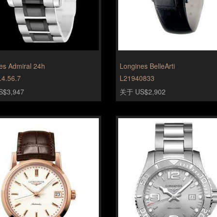
es Admiral 24h
Longines BelleArti
.4.56.7
L21940833
$3,947
关于 US$2,902