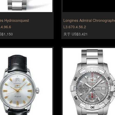
es Hydroconquest
Longines Admiral Chronograph
.4.96.6
L3.670.4.56.2
$1,150
关于 US$3,421