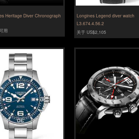
es Heritage Diver Chronograph
Longines Legend diver watch
L3.674.4.56.2
可用
关于 US$2,105