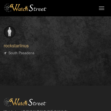
Toggl
naviga
rockstarlinus
South Pasadena