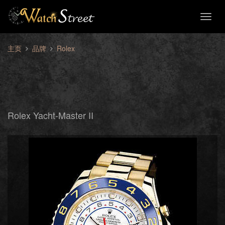
Toggl
naviga
主页
品牌
Rolex
Rolex Yacht-Master II