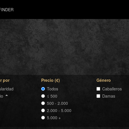
FINDER
r por
Precio (€)
Género
laridad
Todos
Caballeros
cio
≤ 500
Damas
500 - 2.000
2.000 - 5.000
5.000 +