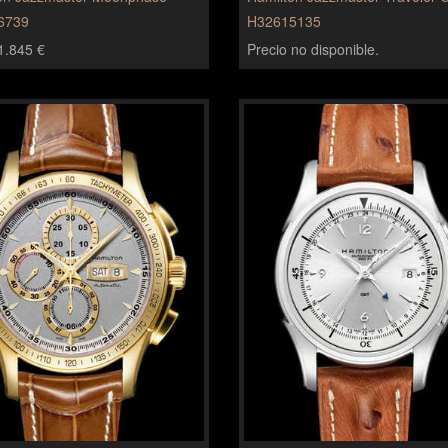
6739
H32615135
1.845 €
Precio no disponible.