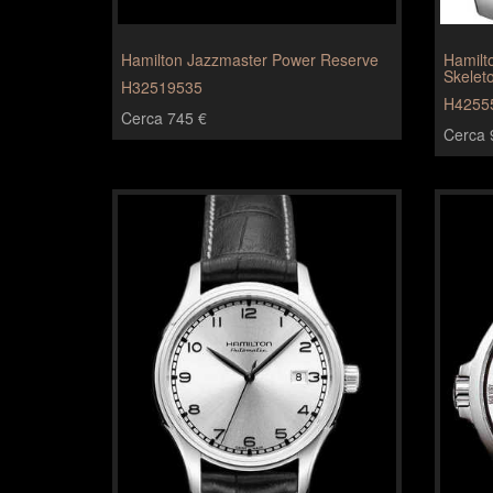
Hamilton Jazzmaster Power Reserve
Hamilt
Skelet
H32519535
H4255
Cerca 745 €
Cerca 