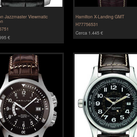
on Jazzmaster Viewmatic
Hamilton X-Landing GMT
on
H77756531
5751
Cerca 1.445 €
995 €