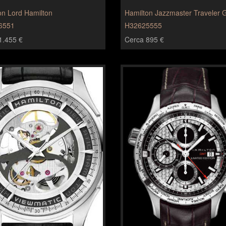
on Lord Hamilton
Hamilton Jazzmaster Traveler
6551
H32625555
1.455 €
Cerca 895 €