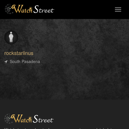
Toggl
naviga
rockstarlinus
South Pasadena