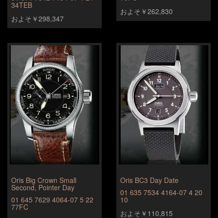
34TEB
およそ￥262,830
およそ￥298,347
Oris Big Crown Small
Oris BC3 Day Date
Second, Pointer Day
01 635 7534 4164-07 4 20
01 645 7629 4064-07 5 22
10
77FC
およそ￥110,815