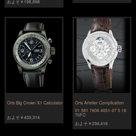
およそ￥198,898
Oris Big Crown X1 Calculator
Oris Artelier Complication
01 581 7606 4051-07 5 18
70FC
およそ￥433,314
およそ￥234,416