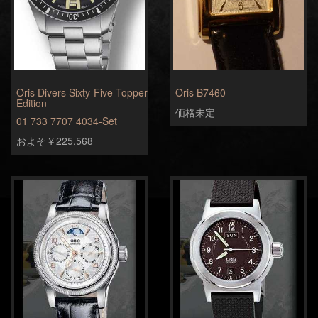
Oris Divers Sixty-Five Topper
Oris B7460
Edition
価格未定
01 733 7707 4034-Set
およそ￥225,568