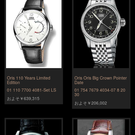
Oris 110 Years Limited
Oris Oris Big Crown Pointer
Edition
Date
01 110 7700 4081-Set LS
01 754 7679 4034-07 8 20
30
およそ￥639,315
およそ￥206,002