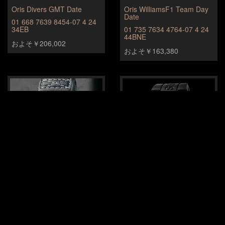
Oris Divers GMT Date
Oris WilliamsF1 Team Day
Date
01 668 7639 8454-07 4 24
34EB
01 735 7634 4764-07 4 24
44BNE
およそ￥206,002
およそ￥163,380
Oris BC4 Chronograph
Oris Kazuki Nakajima limited