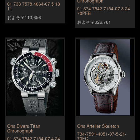
Chronograph
01 733 7578 4064-07 5 18
11
01 674 7542 7154-07 8 24
70PEB
およそ￥113,656
およそ￥326,761
Oris Divers Titan
Oris Artelier Skeleton
Chronograph
734-7591-4051-07-5-21-
01 674 7542 7154-07 4 24
70FC