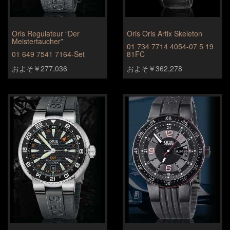
Oris Regulateur “Der
Oris Oris Artix Skeleton
Meistertaucher”
01 734 7714 4054-07 5 19
01 649 7541 7164-Set
81FC
およそ￥277,036
およそ￥362,278