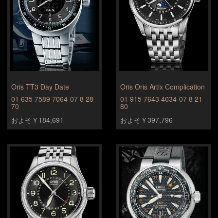
Oris TT3 Day Date
Oris Oris Artix Complication
01 635 7589 7064-07 8 28
01 915 7643 4034-07 8 21
70
80
およそ￥184,691
およそ￥397,796