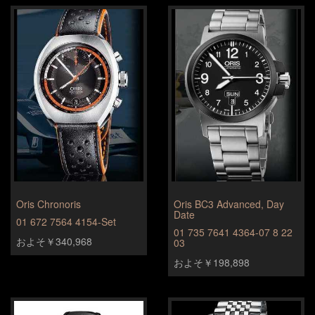
Oris Chronoris
Oris BC3 Advanced, Day
Date
01 672 7564 4154-Set
01 735 7641 4364-07 8 22
およそ￥340,968
03
およそ￥198,898