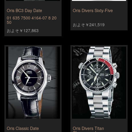
Oris BC3 Day Date
Oris Divers Sixty-Five
01 635 7500 4164-07 8 20
50
およそ￥241,519
およそ￥127,863
Oris Classic Date
Oris Divers Titan