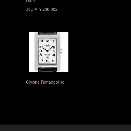
Date
およそ￥206,002
Glycine Rettangolino