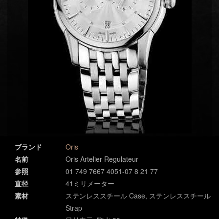
ブランド
Oris
名前
Oris Artelier Regulateur
参照
01 749 7667 4051-07 8 21 77
直径
41ミリメーター
素材
ステンレススチール Case, ステンレススチール
Strap