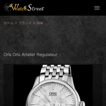
Toggl
naviga
ホーム
ブランド
Oris
Oris Oris Artelier Regulateur