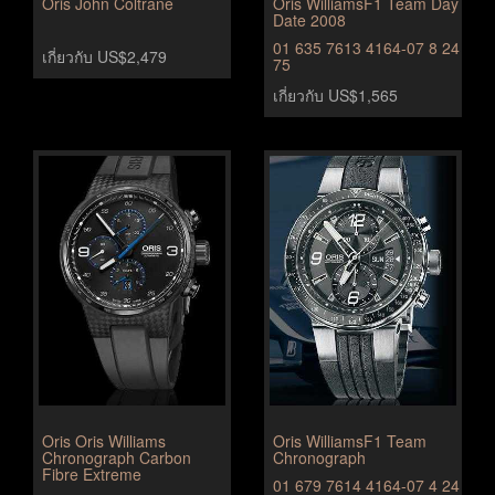
Oris John Coltrane
Oris WilliamsF1 Team Day
Date 2008
01 635 7613 4164-07 8 24
เกี่ยวกับ US$2,479
75
เกี่ยวกับ US$1,565
Oris Oris Williams
Oris WilliamsF1 Team
Chronograph Carbon
Chronograph
Fibre Extreme
01 679 7614 4164-07 4 24