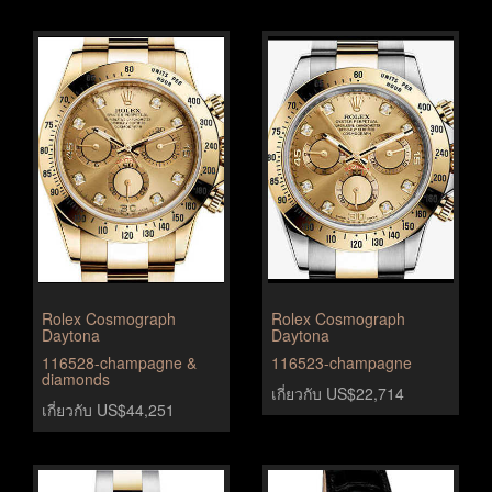
Rolex Cosmograph
Rolex Cosmograph
Daytona
Daytona
116528-champagne &
116523-champagne
diamonds
เกี่ยวกับ US$22,714
เกี่ยวกับ US$44,251