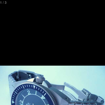
1
/
3
Toggl
naviga
Watchstreetเป็นเวปไซต์ที่ดีที่สุดที่คุณสามารถค้นหานาฬิกาหรูและมี
ระดับ
ที่ทันสมัยที่สุดในด้านการค้นหานาฬิกา
พร้อมกับความคิดเห็นและภาพถ่ายจากเจ้าของนาฬิกา
ติดต่อเรา