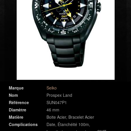
Marque
Seiko
Nom
Prospex Land
Référence
SUN047P1
Diamètre
46 mm
Matière
Boite Acier, Bracelet Acier
Complications
Date, Étanchéité 100m,