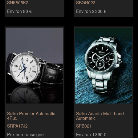
SNK805K2
SBGR023
Environ 80 €
Environ 2 300 €
Seiko Premier Automatic
Seiko Ananta Multi-hand
4R35
Automatic
SRPA17J2
SPB021
Prix non renseigné
Environ 1 890 €