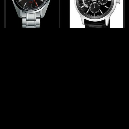
Seiko Grand Seiko Hi-Beat
Seiko Sarc017
GMT
SBGJ003
Environ 999 €
Environ 6 700 €